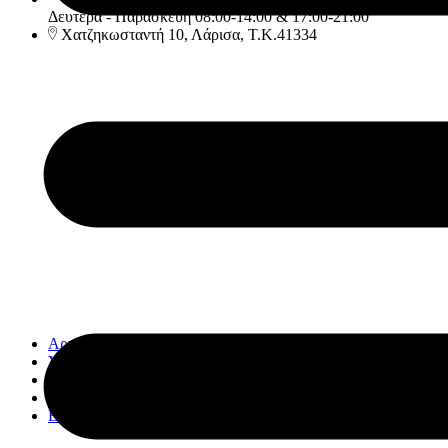
Δευτέρα - Παρασκεύη 08:00-14:00 & 17:00-21:00
Χατζηκωσταντή 10, Λάρισα, Τ.Κ.41334
Αρχική
Υπηρεσίες
Κατάστημα
Εταιρία
Επικοινωνία