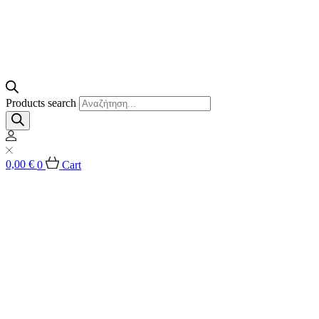
Products search
0,00
€
0
Cart