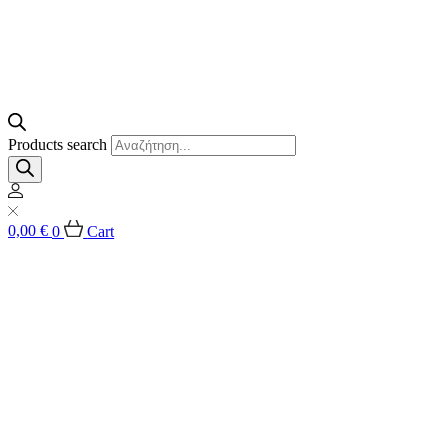
Products search
0,00
€
0
Cart