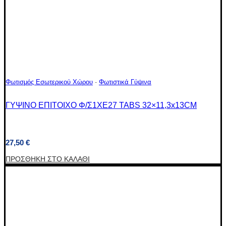
Φωτισμός Εσωτερικού Χώρου
-
Φωτιστικά Γύψινα
ΓΥΨΙΝΟ ΕΠΙΤΟΙΧΟ Φ/Σ1XΕ27 TABS 32×11,3x13CM
27,50
€
ΠΡΟΣΘΉΚΗ ΣΤΟ ΚΑΛΆΘΙ