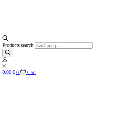
Products search
0,00
€
0
Cart