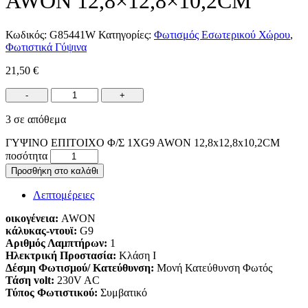
AWON 12,8×12,8×10,2CM
Κωδικός:
G85441W
Κατηγορίες:
Φωτισμός Εσωτερικού Χώρου
,
Φωτιστικά Γύψινα
21,50
€
-
+
3 σε απόθεμα
ΓΥΨΙΝΟ ΕΠΙΤΟΙΧΟ Φ/Σ 1XG9 AWON 12,8x12,8x10,2CM
ποσότητα
Προσθήκη στο καλάθι
Λεπτομέρειες
οικογένεια:
AWON
κάλυκας-ντουϊ:
G9
Αριθμός Λαμπτήρων:
1
Ηλεκτρική Προστασία:
Κλάση Ι
Δέσμη Φωτισμού/ Κατεύθυνση:
Μονή Κατεύθυνση Φωτός
Τάση volt:
230V AC
Τύπος Φωτιστικού:
Συμβατικό