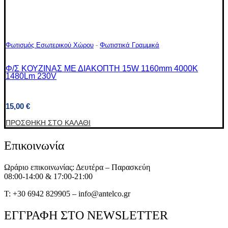
Φωτισμός Εσωτερικού Χώρου
-
Φωτιστικά Γραμμικά
Φ/Σ ΚΟΥΖΙΝΑΣ ΜΕ ΔΙΑΚΟΠΤΗ 15W 1160mm 4000K
1480Lm 230V
15,00
€
ΠΡΟΣΘΉΚΗ ΣΤΟ ΚΑΛΆΘΙ
Επικοινωνία
Ωράριο επικοινωνίας: Δευτέρα – Παρασκεύη
08:00-14:00 & 17:00-21:00
T: +30 6942 829905 – info@antelco.gr
ΕΓΓΡΑΦΗ ΣΤΟ NEWSLETTER