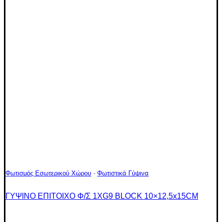
Φωτισμός Εσωτερικού Χώρου
-
Φωτιστικά Γύψινα
ΓΥΨΙΝΟ ΕΠΙΤΟΙΧΟ Φ/Σ 1XG9 BLOCK 10×12,5x15CM