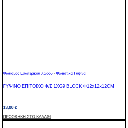
Φωτισμός Εσωτερικού Χώρου
-
Φωτιστικά Γύψινα
ΓΥΨΙΝΟ ΕΠΙΤΟΙΧΟ Φ/Σ 1XG9 BLOCK Φ12x12x12CM
13,00
€
ΠΡΟΣΘΉΚΗ ΣΤΟ ΚΑΛΆΘΙ