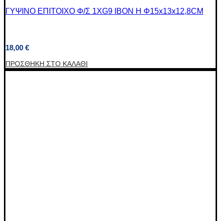
ΓΥΨΙΝΟ ΕΠΙΤΟΙΧΟ Φ/Σ 1XG9 IBON H Φ15x13x12,8CM
18,00
€
ΠΡΟΣΘΉΚΗ ΣΤΟ ΚΑΛΆΘΙ