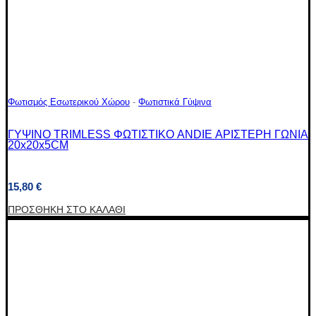
Φωτισμός Εσωτερικού Χώρου
-
Φωτιστικά Γύψινα
ΓΥΨΙΝΟ TRIMLESS ΦΩΤΙΣΤΙΚΟ ANDIE ΑΡΙΣΤΕΡΗ ΓΩΝΙΑ
20x20x5CM
15,80
€
ΠΡΟΣΘΉΚΗ ΣΤΟ ΚΑΛΆΘΙ