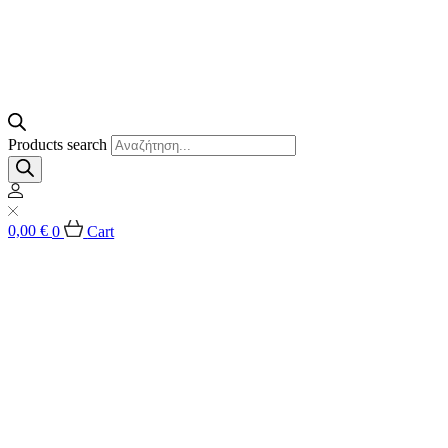
Products search
0,00
€
0
Cart