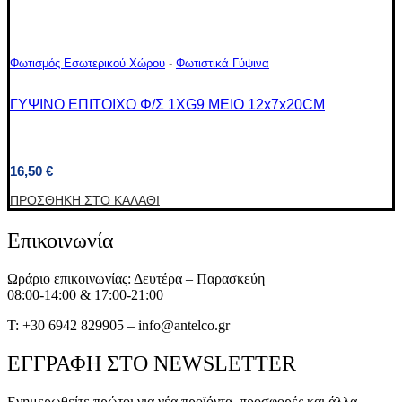
Φωτισμός Εσωτερικού Χώρου
-
Φωτιστικά Γύψινα
ΓΥΨΙΝΟ ΕΠΙΤΟΙΧΟ Φ/Σ 1XG9 MEIO 12x7x20CM
16,50
€
ΠΡΟΣΘΉΚΗ ΣΤΟ ΚΑΛΆΘΙ
Επικοινωνία
Ωράριο επικοινωνίας: Δευτέρα – Παρασκεύη
08:00-14:00 & 17:00-21:00
T: +30 6942 829905 – info@antelco.gr
ΕΓΓΡΑΦΗ ΣΤΟ NEWSLETTER
Ενημερωθείτε πρώτοι για νέα προϊόντα, προσφορές και άλλα