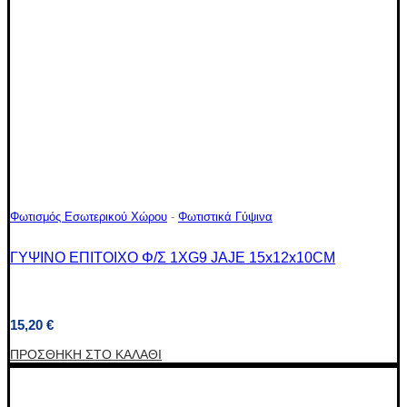
Φωτισμός Εσωτερικού Χώρου
-
Φωτιστικά Γύψινα
ΓΥΨΙΝΟ ΕΠΙΤΟΙΧΟ Φ/Σ 1XG9 JAJE 15x12x10CM
15,20
€
ΠΡΟΣΘΉΚΗ ΣΤΟ ΚΑΛΆΘΙ