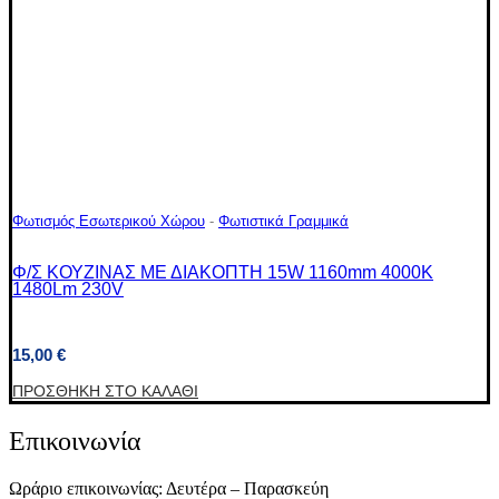
Φωτισμός Εσωτερικού Χώρου
-
Φωτιστικά Γραμμικά
Φ/Σ ΚΟΥΖΙΝΑΣ ΜΕ ΔΙΑΚΟΠΤΗ 15W 1160mm 4000K
1480Lm 230V
15,00
€
ΠΡΟΣΘΉΚΗ ΣΤΟ ΚΑΛΆΘΙ
Επικοινωνία
Ωράριο επικοινωνίας: Δευτέρα – Παρασκεύη