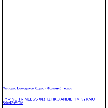
Φωτισμός Εσωτερικού Χώρου
-
Φωτιστικά Γύψινα
ΓΥΨΙΝΟ TRIMLESS ΦΩΤΙΣΤΙΚΟ ANDIE ΗΜΙΚΥΚΛΙΟ
84x42x5CM