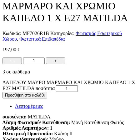
ΜΑΡΜΑΡΟ ΚΑΙ ΧΡΩΜΙΟ
ΚΑΠΕΛΟ 1 Χ Ε27 MATILDA
Κωδικός:
MF7026R1B
Κατηγορίες:
Φωτισμός Εσωτερικού
Χώρου
,
Φωτιστικά Επιδαπέδια
197,00
€
-
+
3 σε απόθεμα
ΔΑΠΕΔΟΥ ΜΑΥΡΟ ΜΑΡΜΑΡΟ ΚΑΙ ΧΡΩΜΙΟ ΚΑΠΕΛΟ 1 Χ
Ε27 MATILDA ποσότητα
Προσθήκη στο καλάθι
Λεπτομέρειες
οικογένεια:
MATILDA
Δέσμη Φωτισμού/ Κατεύθυνση:
Μονή Κατεύθυνση Φωτός
Αριθμός Λαμπτήρων:
1
Ηλεκτρική Προστασία:
Κλάση ΙΙ
Χρώμα (δευτερεύον):
Μαύρο