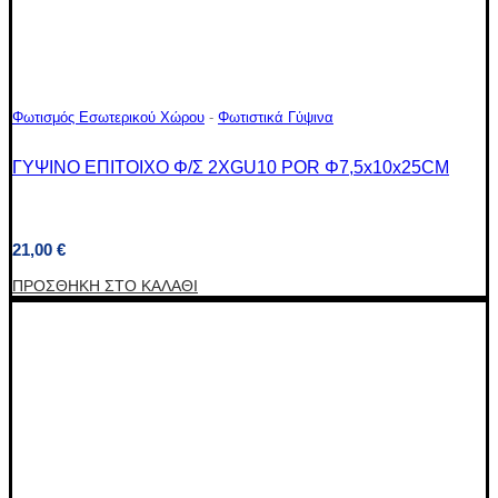
Φωτισμός Εσωτερικού Χώρου
-
Φωτιστικά Γύψινα
ΓΥΨΙΝΟ ΕΠΙΤΟΙΧΟ Φ/Σ 2XGU10 POR Φ7,5x10x25CM
21,00
€
ΠΡΟΣΘΉΚΗ ΣΤΟ ΚΑΛΆΘΙ