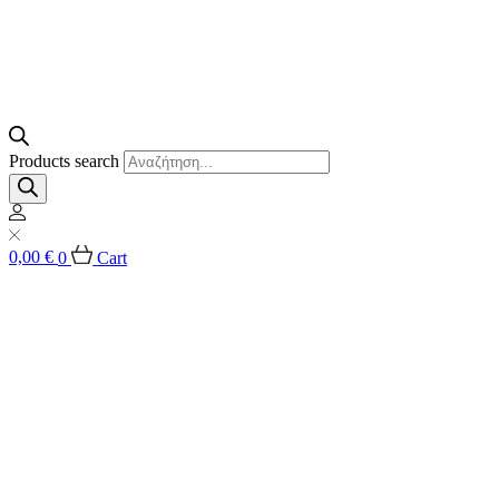
Products search
0,00
€
0
Cart