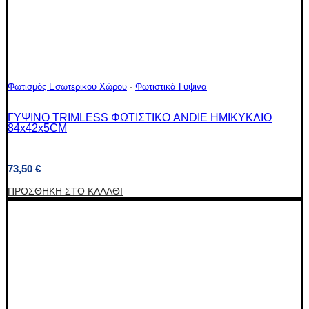
Φωτισμός Εσωτερικού Χώρου
-
Φωτιστικά Γύψινα
ΓΥΨΙΝΟ TRIMLESS ΦΩΤΙΣΤΙΚΟ ANDIE ΗΜΙΚΥΚΛΙΟ
84x42x5CM
73,50
€
ΠΡΟΣΘΉΚΗ ΣΤΟ ΚΑΛΆΘΙ