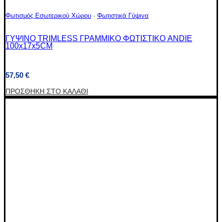
Φωτισμός Εσωτερικού Χώρου
-
Φωτιστικά Γύψινα
ΓΥΨΙΝΟ TRIMLESS ΓΡΑΜΜΙΚΟ ΦΩΤΙΣΤΙΚΟ ANDIE
100x17x5CM
57,50
€
ΠΡΟΣΘΉΚΗ ΣΤΟ ΚΑΛΆΘΙ