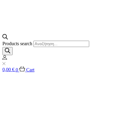
Products search
0,00
€
0
Cart