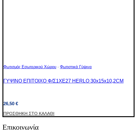
Φωτισμός Εσωτερικού Χώρου
-
Φωτιστικά Γύψινα
ΓΥΨΙΝΟ ΕΠΙΤΟΙΧΟ Φ/Σ1XΕ27 HERLO 30x15x10,2CM
26,50
€
ΠΡΟΣΘΉΚΗ ΣΤΟ ΚΑΛΆΘΙ
Επικοινωνία