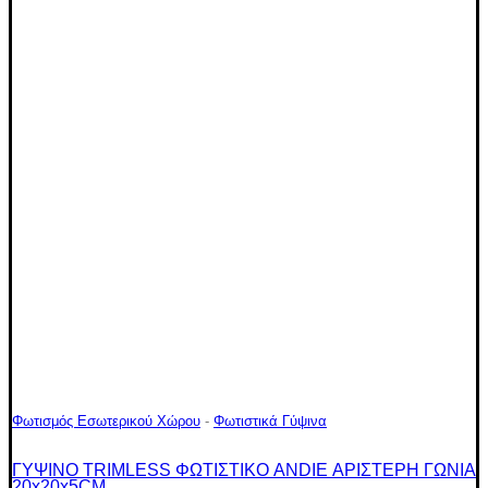
Φωτισμός Εσωτερικού Χώρου
-
Φωτιστικά Γύψινα
ΓΥΨΙΝΟ TRIMLESS ΦΩΤΙΣΤΙΚΟ ANDIE ΑΡΙΣΤΕΡΗ ΓΩΝΙΑ
20x20x5CM