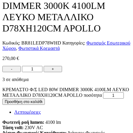
DIMMER 3000K 4100LM
ΛΕΥΚΟ ΜΕΤΑΛΛΙΚΟ
D78XH120CM APOLLO
Κωδικός:
BR81LEDP78WHD
Κατηγορίες:
Φωτισμός Εσωτερικού
Χώρου
,
Φωτιστικά Κρεμαστά
270,00
€
-
+
3 σε απόθεμα
ΚΡΕΜΑΣΤΟ Φ/Σ LED 80W DIMMER 3000K 4100LM ΛΕΥΚΟ
ΜΕΤΑΛΛΙΚΟ D78XH120CM APOLLO ποσότητα
Προσθήκη στο καλάθι
Λεπτομέρειες
Φωτεινή ροή lumen:
4100 lm
Τάση volt:
230V AC
Δέσμη Φωτισμού/ Κατεύθυνση:
Διάχυτος Φωτισμός