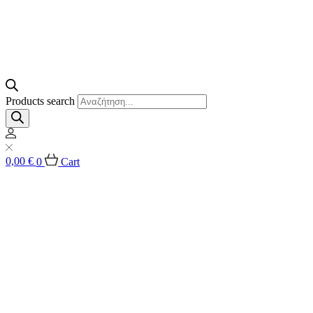
Products search
0,00
€
0
Cart