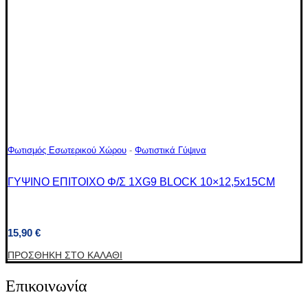
Φωτισμός Εσωτερικού Χώρου
-
Φωτιστικά Γύψινα
ΓΥΨΙΝΟ ΕΠΙΤΟΙΧΟ Φ/Σ 1XG9 BLOCK 10×12,5x15CM
15,90
€
ΠΡΟΣΘΉΚΗ ΣΤΟ ΚΑΛΆΘΙ
Επικοινωνία