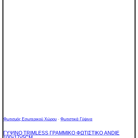
Φωτισμός Εσωτερικού Χώρου
-
Φωτιστικά Γύψινα
ΓΥΨΙΝΟ TRIMLESS ΓΡΑΜΜΙΚΟ ΦΩΤΙΣΤΙΚΟ ANDIE
100x17x5CM