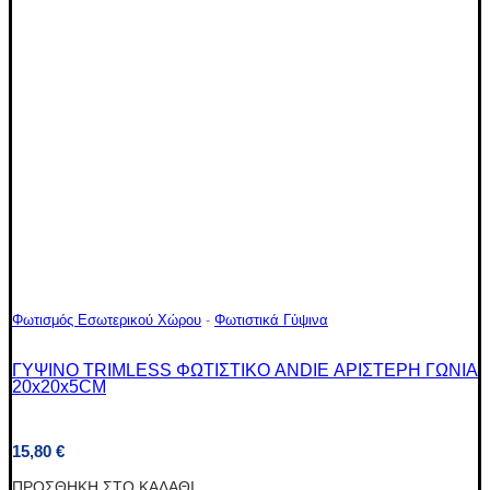
Φωτισμός Εσωτερικού Χώρου
-
Φωτιστικά Γύψινα
ΓΥΨΙΝΟ TRIMLESS ΦΩΤΙΣΤΙΚΟ ANDIE ΑΡΙΣΤΕΡΗ ΓΩΝΙΑ
20x20x5CM
15,80
€
ΠΡΟΣΘΉΚΗ ΣΤΟ ΚΑΛΆΘΙ