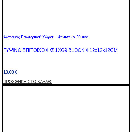
Φωτισμός Εσωτερικού Χώρου
-
Φωτιστικά Γύψινα
ΓΥΨΙΝΟ ΕΠΙΤΟΙΧΟ Φ/Σ 1XG9 BLOCK Φ12x12x12CM
13,00
€
ΠΡΟΣΘΉΚΗ ΣΤΟ ΚΑΛΆΘΙ