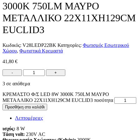
3000K 750LM ΜΑΥΡΟ
ΜΕΤΑΛΛΙΚΟ 22X11XH129CM
EUCLID3
Κωδικός:
V28LEDP22BK
Κατηγορίες:
Φωτισμός Εσωτερικού
Χώρου
,
Φωτιστικά Κρεμαστά
41,80
€
-
+
3 σε απόθεμα
ΚΡΕΜΑΣΤΟ Φ/Σ LED 8W 3000K 750LM ΜΑΥΡΟ
ΜΕΤΑΛΛΙΚΟ 22X11XH129CM EUCLID3 ποσότητα
Προσθήκη στο καλάθι
Λεπτομέρειες
ισχύς:
8 W
Τάση volt:
230V AC
Θερμοκρασία Χρώματος (Kelvin):
3000K