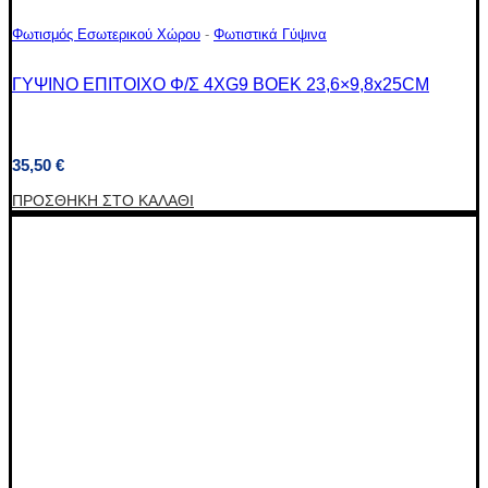
Φωτισμός Εσωτερικού Χώρου
-
Φωτιστικά Γύψινα
ΓΥΨΙΝΟ ΕΠΙΤΟΙΧΟ Φ/Σ 4XG9 BOEK 23,6×9,8x25CM
35,50
€
ΠΡΟΣΘΉΚΗ ΣΤΟ ΚΑΛΆΘΙ