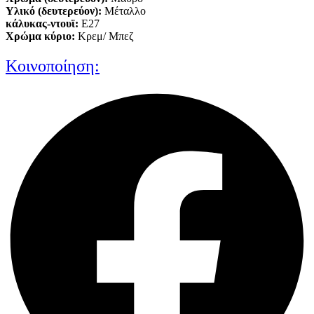
Υλικό (δευτερεύον):
Μέταλλο
κάλυκας-ντουϊ:
E27
Xρώμα κύριο:
Κρεμ/ Μπεζ
Κοινοποίηση: