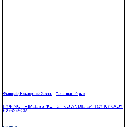
Φωτισμός Εσωτερικού Χώρου
-
Φωτιστικά Γύψινα
ΓΥΨΙΝΟ TRIMLESS ΦΩΤΙΣΤΙΚΟ ANDIE 1/4 ΤΟΥ ΚΥΚΛΟΥ
62x62x5CM