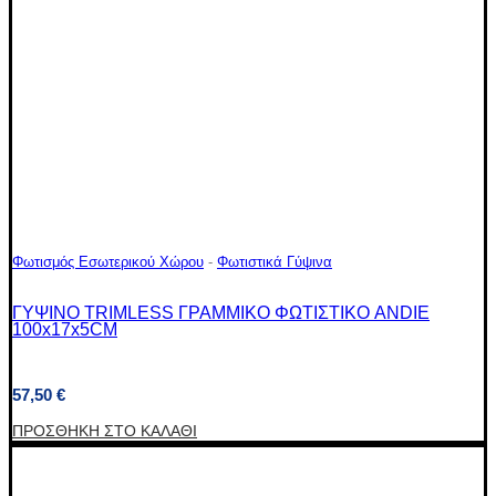
Φωτισμός Εσωτερικού Χώρου
-
Φωτιστικά Γύψινα
ΓΥΨΙΝΟ TRIMLESS ΓΡΑΜΜΙΚΟ ΦΩΤΙΣΤΙΚΟ ANDIE
100x17x5CM
57,50
€
ΠΡΟΣΘΉΚΗ ΣΤΟ ΚΑΛΆΘΙ