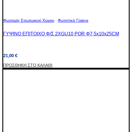
Φωτισμός Εσωτερικού Χώρου
-
Φωτιστικά Γύψινα
ΓΥΨΙΝΟ ΕΠΙΤΟΙΧΟ Φ/Σ 2XGU10 POR Φ7,5x10x25CM
21,00
€
ΠΡΟΣΘΉΚΗ ΣΤΟ ΚΑΛΆΘΙ