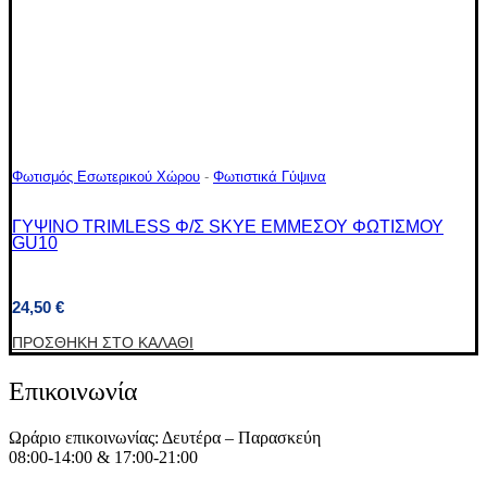
Φωτισμός Εσωτερικού Χώρου
-
Φωτιστικά Γύψινα
ΓΥΨΙΝΟ TRIMLESS Φ/Σ SKYE ΕΜΜΕΣΟΥ ΦΩΤΙΣΜΟΥ
GU10
24,50
€
ΠΡΟΣΘΉΚΗ ΣΤΟ ΚΑΛΆΘΙ
Επικοινωνία
Ωράριο επικοινωνίας: Δευτέρα – Παρασκεύη
08:00-14:00 & 17:00-21:00