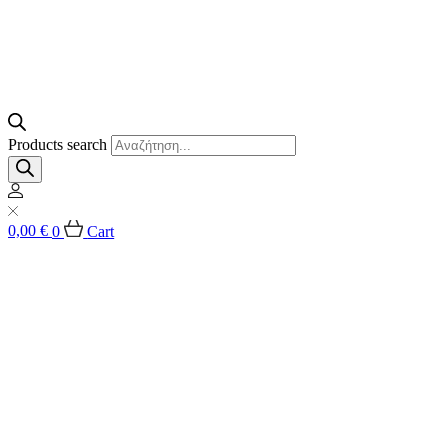
Products search
0,00
€
0
Cart