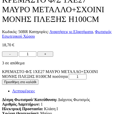
ΜΑΥΡΟ ΜΕΤΑΛΛΟ+ΣΧΟΙΝΙ
ΜΟΝΗΣ ΠΛΕΞΗΣ Η100CM
Κωδικός:
50BR
Κατηγορίες:
Αναρτήσεις κι Εξαρτήματα
,
Φωτισμός
Εσωτερικού Χώρου
18,70
€
-
+
3 σε απόθεμα
ΚΡΕΜΑΣΤΟ Φ/Σ 1ΧΕ27 ΜΑΥΡΟ ΜΕΤΑΛΛΟ+ΣΧΟΙΝΙ
ΜΟΝΗΣ ΠΛΕΞΗΣ Η100CM ποσότητα
Προσθήκη στο καλάθι
Λεπτομέρειες
Δέσμη Φωτισμού/ Κατεύθυνση:
Διάχυτος Φωτισμός
Αριθμός Λαμπτήρων:
1
Ηλεκτρική Προστασία:
Κλάση Ι
Χρώμα (δευτερεύον):
Μαύρο